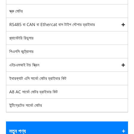
স্ক্রু মোটর
RS485 বা CAN বা Ethercat বাস টাইপ স্টেপার ড্রাইভার
প্ল্যানেটারি রিডুসার
পিএলসি কন্ট্রোলার
এইচএমআই টাচ স্ক্রিন
ইথারক্যাট এসি সার্ভো মোটর ড্রাইভার কিট
A8 AC সার্ভো মোটর ড্রাইভার কিট
ইন্টিগ্রেটেড সার্ভো মোটর
নতুন পণ্য