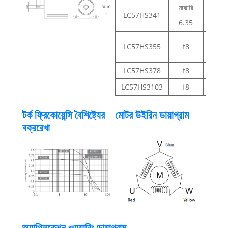
মাঝারি
ড
LC57HS341
6.35
কাট ০.
ড
LC57HS355
f8
কাট 0
LC57HS378
f8
কীওয়
LC57HS3103
f8
কীওয়
টর্ক ফ্রিকোয়েন্সি বৈশিষ্ট্যের
মোটর উইরিন ডায়াগ্রাম
বক্ররেখা
অ্যাপ্লিকেশন ওয়্যারিং ডায়াগ্রাম