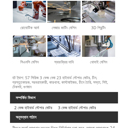
রোবোটিক আর্ম
লেজার কাটিং মেশিন
3D প্রিন্টিং
সিএনসি মেশিন
স্বয়ংক্রিয় দাবি
খোদাই মেশিন
হট ট্যাগ: 57 সিরিজ 3 ফেজ নেমা 23 হাইবার্ড স্টেপার মোটর, চীন,
প্রস্তুতকারক, সরবরাহকারী, কারখানা, কাস্টমাইজড, চীনে তৈরি, সস্তা, সিই,
টেকসই, গুণমান
সম্পর্কিত বিভাগ
2 ফেজ হাইবার্ড স্টেপার মোটর
3 ফেজ হাইবার্ড স্টেপার মোটর
অনুসন্ধান পাঠান
নীচের ফর্মে আপনার তদন্ত দিতে নির্দ্বিধায় দয়া করে. আমরা আপনাকে 24