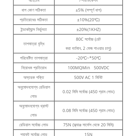
আইটেম
স্পিডফিকেশন
ধাপ কোণ সঠিকতা
±5% (সম্পূর্ণ ধাপ)
প্রতিরোধের সঠিকতা
±10%(20℃)
ইন্ডাকট্যান্স নির্ভুলতা
±20%(1KHZ)
80C সর্বোচ্চ (রেট
তাপমাত্রা বৃদ্ধি
করা বর্তমান, 2 ফেজ পাওয়ার চালু)
পরিবেষ্টিত তাপমাত্রা
-20℃~*50℃
নিরোধক প্রতিরোধ
100MQMin 500VDC
অস্তরক শক্তি
500V AC 1 মিনিট
অনুমোদনযোগ্য রেডিয়াল
0.02 মিমি সর্বোচ্চ (450 গ্রাম লোড)
লোড
অনুমোদনযোগ্য থ্রাস্ট
0.08 মিমি সর্বোচ্চ (450 গ্রাম লোড)
লোড
রেডিয়াল সর্বোচ্চ লোড
75N (ফ্ল্যাঞ্জ সার্ফেস থেকে 20 মিমি)
শ্যাফট সর্বোচ্চ লোড
15N