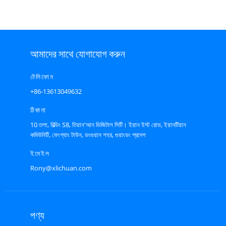
আমাদের সাথে যোগাযোগ করুন
টেলিফোন
+86-13613049632
ঠিকানা
10 তলা, বিল্ডিং S8, তিয়ান'আন ডিজিটাল সিটি। ইয়ান ইস্ট রোড, ইয়ানটিয়ান
কমিউনিটি, ফেংগ্যাং টাউন, ডংগুয়ান শহর, গুয়াংডং প্রদেশ
ইমেইল
Rony@xlichuan.com
পণ্য