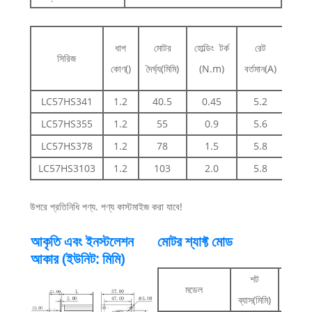
পর্যায
ধাপ
মোটর
হোল্ডিং টর্ক
রেট
সিরিজ
প্রতি
কোণ()
দৈর্ঘ্য(মিমি)
(N.m)
বর্তমান(A)
(Q
LC57HS341
1.2
40.5
0.45
5.2
10
LC57HS355
1.2
55
0.9
5.6
22
LC57HS378
1.2
78
1.5
5.8
38
LC57HS3103
1.2
103
2.0
5.8
53
উপরে প্রতিনিধি পণ্য. পণ্য কাস্টমাইজ করা যাবে!
আকৃতি এবং ইনস্টলেশন
মোটর শ্যাফ্ট মোড
আকার (ইউনিট: মিমি)
শট
খ
মডেল
ব্যাস(মিমি)
এক্সটেন