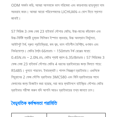
ODM সমর্থন করি, আমরা আপনাকে ভাল পরিষেবা এবং কারখানার ছাড়যুক্ত দাম
সরবরাহ করব। আমরা আরো পরিবেশকদের LICHUAN-এ যোগ দিতে স্বাগত
জানাই।
57 সিরিজ 3 ফেজ নেমা 23 হাইবার্ড স্টেপার মোটর, উচ্চ-মানের কাঁচামাল এবং
উচ্চ-নির্দিষ্ট স্থায়ী চুম্বক সিলিকন ইস্পাত ব্যবহার, উচ্চ অবস্থান নির্ভুলতা,
আউটপুট টর্ক, দ্রুত প্রতিক্রিয়া, কম শব্দ, ভাল গতিশীল বৈশিষ্ট্য, গুণমান এবং
নির্ভরযোগ্য। মোটর দৈর্ঘ্য 66mm ~ 150mm টর্ক রেঞ্জের মধ্যে:
0.45N.m ~ 2.0N.m, মোটর শ্যাফ্ট ব্যাস 6.35/8mm। 57 সিরিজের 3
ফেজ নেমা 23 হাইবার্ড স্টেপার মোটর 4 ধরনের ড্রাইভারের জন্য মিলতে পারে:
RS485। খুলতে পারবেন. ইথারক্যাট। পালস নিয়ন্ত্রণ ড্রাইভার। এগুলিকে
লিচুয়ানের 2 ফেজ স্টেপিং ড্রাইভার 3MC580 এবং মিনি ড্রাইভারের সাথে
মেলানোর জন্য ডিজাইন করা হয়েছে, দয়া করে ক্যাটালগে হাইব্রিড স্টেপার মোটর
ড্রাইভার পরীক্ষা করুন যদি আপনি আরও ড্রাইভারের তথ্য জানতে চান।
বৈদ্যুতিক কর্মক্ষমতা পরামিতি