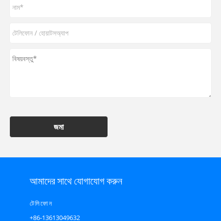
জমা
আমাদের সাথে যোগাযোগ করুন
টেলিফোন
+86-13613049632