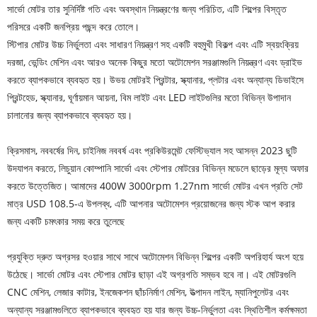
সার্ভো মোটর তার সুনির্দিষ্ট গতি এবং অবস্থান নিয়ন্ত্রণের জন্য পরিচিত, এটি শিল্পের বিস্তৃত
পরিসরে একটি জনপ্রিয় পছন্দ করে তোলে।
স্টিপার মোটর উচ্চ নির্ভুলতা এবং সাধারণ নিয়ন্ত্রণ সহ একটি বহুমুখী বিকল্প এবং এটি স্বয়ংক্রিয়
দরজা, ভেন্ডিং মেশিন এবং আরও অনেক কিছুর মতো অটোমেশন সরঞ্জামগুলি নিয়ন্ত্রণ এবং ড্রাইভ
করতে ব্যাপকভাবে ব্যবহৃত হয়। উভয় মোটরই প্রিন্টার, স্ক্যানার, প্লটার এবং অন্যান্য ডিভাইসে
প্রিন্টহেড, স্ক্যানার, ঘূর্ণায়মান আয়না, বিম লাইট এবং LED লাইটগুলির মতো বিভিন্ন উপাদান
চালানোর জন্য ব্যাপকভাবে ব্যবহৃত হয়।
ক্রিসমাস, নববর্ষের দিন, চাইনিজ নববর্ষ এবং প্রকিউরমেন্ট ফেস্টিভ্যাল সহ আসন্ন 2023 ছুটি
উদযাপন করতে, লিচুয়ান কোম্পানি সার্ভো এবং স্টেপার মোটরের বিভিন্ন মডেলে ছাড়ের মূল্য অফার
করতে উত্তেজিত। আমাদের 400W 3000rpm 1.27nm সার্ভো মোটর এখন প্রতি সেট
মাত্র USD 108.5-এ উপলব্ধ, এটি আপনার অটোমেশন প্রয়োজনের জন্য স্টক আপ করার
জন্য একটি চমৎকার সময় করে তুলেছে
প্রযুক্তি দ্রুত অগ্রসর হওয়ার সাথে সাথে অটোমেশন বিভিন্ন শিল্পের একটি অপরিহার্য অংশ হয়ে
উঠেছে। সার্ভো মোটর এবং স্টেপার মোটর ছাড়া এই অগ্রগতি সম্ভব হবে না। এই মোটরগুলি
CNC মেশিন, লেজার কাটার, ইনজেকশন ছাঁচনির্মাণ মেশিন, উত্পাদন লাইন, ম্যানিপুলেটর এবং
অন্যান্য সরঞ্জামগুলিতে ব্যাপকভাবে ব্যবহৃত হয় যার জন্য উচ্চ-নির্ভুলতা এবং স্থিতিশীল কর্মক্ষমতা