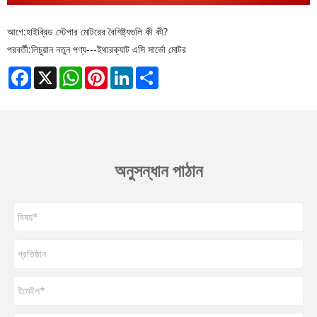
আগে:
হাইব্রিড স্টেপার মোটরের বৈশিষ্ট্যগুলি কী কী?
পরবর্তী:
লিচুয়ান নতুন পণ্য---ইথারক্যাট এসি সার্ভো মোটর
Facebook
X
WhatsApp
Pinterest
LinkedIn
Share
অনুসন্ধান পাঠান