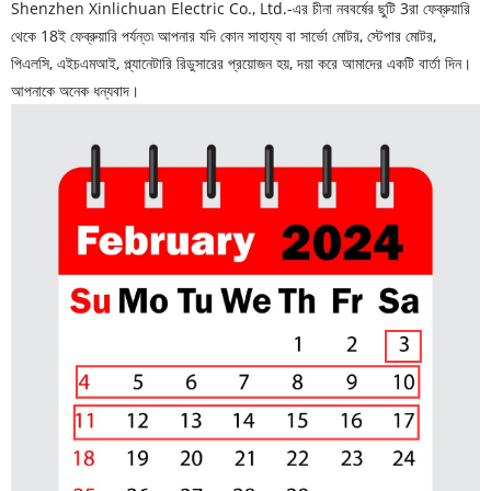
Shenzhen Xinlichuan Electric Co., Ltd.-এর চীনা নববর্ষের ছুটি 3রা ফেব্রুয়ারি
থেকে 18ই ফেব্রুয়ারি পর্যন্ত৷ আপনার যদি কোন সাহায্য বা সার্ভো মোটর, স্টেপার মোটর,
পিএলসি, এইচএমআই, প্ল্যানেটারি রিডুসারের প্রয়োজন হয়, দয়া করে আমাদের একটি বার্তা দিন।
আপনাকে অনেক ধন্যবাদ।