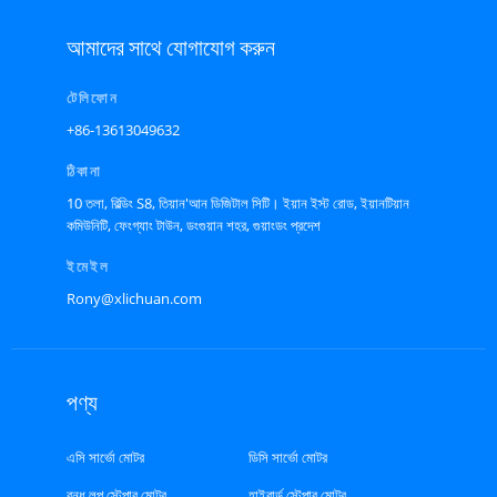
আমাদের সাথে যোগাযোগ করুন
টেলিফোন
+86-13613049632
ঠিকানা
10 তলা, বিল্ডিং S8, তিয়ান'আন ডিজিটাল সিটি। ইয়ান ইস্ট রোড, ইয়ানটিয়ান
কমিউনিটি, ফেংগ্যাং টাউন, ডংগুয়ান শহর, গুয়াংডং প্রদেশ
ইমেইল
Rony@xlichuan.com
পণ্য
এসি সার্ভো মোটর
ডিসি সার্ভো মোটর
বন্ধ লুপ স্টেপার মোটর
হাইবার্ড স্টেপার মোটর