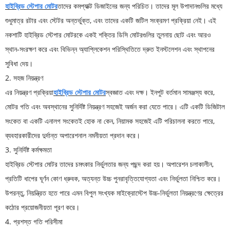
হাইব্রিড স্টেপার মোটর
তাদের কমপ্যাক্ট ডিজাইনের জন্য পরিচিত। তাদের মূল উপাদানগুলির মধ্যে
শুধুমাত্র রটার এবং স্টেটর অন্তর্ভুক্ত, এবং তাদের একটি জটিল সংক্রমণ প্রক্রিয়া নেই। এই
নকশাটি হাইব্রিড স্টেপার মোটরকে একই শক্তির ডিসি মোটরগুলির তুলনায় ছোট এবং আরও
স্থান-সংরক্ষণ করে এবং বিভিন্ন অ্যাপ্লিকেশন পরিস্থিতিতে দ্রুত ইনস্টলেশন এবং স্থাপনের
সুবিধা দেয়।
2. সহজ নিয়ন্ত্রণ
এর নিয়ন্ত্রণ প্রক্রিয়া
হাইব্রিড স্টেপার মোটর
স্বজ্ঞাত এবং দক্ষ। ইনপুট বর্তমান সামঞ্জস্য করে,
মোটর গতি এবং অবস্থানের সুনির্দিষ্ট নিয়ন্ত্রণ সহজেই অর্জন করা যেতে পারে। এটি একটি ডিজিটাল
সংকেত বা একটি এনালগ সংকেতই হোক না কেন, নিয়ামক সহজেই এটি পরিচালনা করতে পারে,
ব্যবহারকারীদের দুর্দান্ত অপারেশনাল নমনীয়তা প্রদান করে।
3. সুনির্দিষ্ট কর্মক্ষমতা
হাইব্রিড স্টেপার মোটর তাদের চমৎকার নির্ভুলতার জন্য পছন্দ করা হয়। অপারেশন চলাকালীন,
প্রতিটি ধাপের ঘূর্ণন কোণ ধ্রুবক, অত্যন্ত উচ্চ পুনরাবৃত্তিযোগ্যতা এবং নির্ভুলতা নিশ্চিত করে।
উপরন্তু, নিয়ন্ত্রিত হতে পারে এমন বিপুল সংখ্যক মাইক্রোস্টেপ উচ্চ-নির্ভুলতা নিয়ন্ত্রণের ক্ষেত্রের
কঠোর প্রয়োজনীয়তা পূরণ করে।
4. প্রশস্ত গতি পরিসীমা