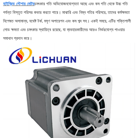
হাইব্রিড স্টেপার মোটর
চমৎকার গতি অভিযোজনযোগ্যতা আছে এবং কম গতি থেকে উচ্চ গতি
পর্যন্ত বিস্তৃত পরিসর কভার করতে পারে। মাঝারি এবং নিম্ন গতির পরিসরে, তাদের কর্মক্ষমতা
বিশেষত অসামান্য, যথেষ্ট টর্ক, মসৃণ অপারেশন এবং কম শব্দ সহ। একই সময়ে, এটির শক্তিশালী
লোড ক্ষমতা এবং চমৎকার স্থায়িত্ব রয়েছে, যা ব্যবহারকারীদের আরও নির্ভরযোগ্য পাওয়ার
সমাধান প্রদান করে।