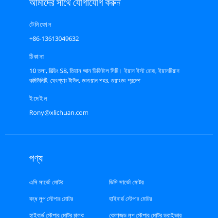
আমাদের সাথে যোগাযোগ করুন
টেলিফোন
+86-13613049632
ঠিকানা
10 তলা, বিল্ডিং S8, তিয়ান'আন ডিজিটাল সিটি। ইয়ান ইস্ট রোড, ইয়ানটিয়ান
কমিউনিটি, ফেংগ্যাং টাউন, ডংগুয়ান শহর, গুয়াংডং প্রদেশ
ইমেইল
Rony@xlichuan.com
পণ্য
এসি সার্ভো মোটর
ডিসি সার্ভো মোটর
বন্ধ লুপ স্টেপার মোটর
হাইবার্ড স্টেপার মোটর
হাইবার্ড স্টেপার মোটর চালক
ক্লোজড লুপ স্টেপার মোটর ড্রাইভার